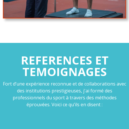
REFERENCES ET
TEMOIGNAGES
Fort d’une expérience reconnue et de collaborations avec
des institutions prestigieuses, j'ai formé des
professionnels du sport à travers des méthodes
éprouvées. Voici ce qu’ils en disent :